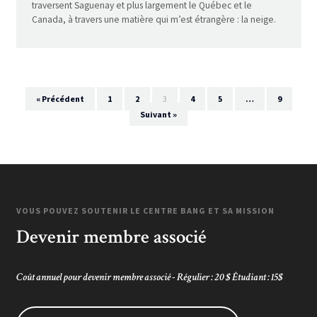
traversent Saguenay et plus largement le Québec et le
Canada, à travers une matière qui m’est étrangère : la neige.
« Précédent
1
2
3
4
5
…
9
Suivant »
VOUS POUVEZ SOUTENIR LE CENTRE BANG ET SA MISSION
Devenir membre associé
Coût annuel pour devenir membre associé - Régulier : 20 $ Étudiant : 15$