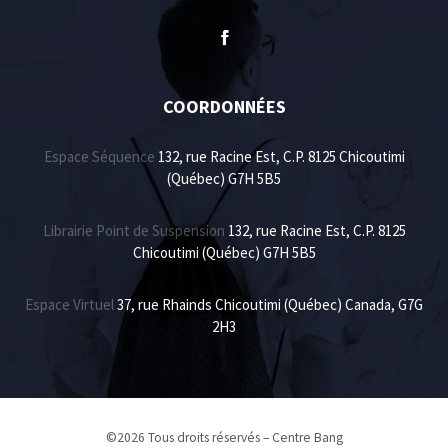
COORDONNÉES
Espace Séquence
132, rue Racine Est, C.P. 8125 Chicoutimi
(Québec) G7H 5B5
Librairie Point de Suspension
132, rue Racine Est, C.P. 8125
Chicoutimi (Québec) G7H 5B5
Espace Virtuel
37, rue Rhainds Chicoutimi (Québec) Canada, G7G
2H3
©2026 Tous droits réservés – Centre Bang