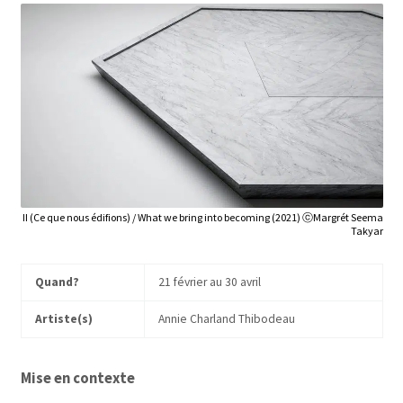
II (Ce que nous édifions) / What we bring into becoming (2021) ⓒMargrét Seema
Takyar
Quand?
21 février au 30 avril
Artiste(s)
Annie Charland Thibodeau
Mise en contexte