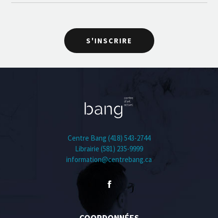
Centre Bang (418) 543-2744
Librairie (581) 235-9999
information@centrebang.ca
COORDONNÉES