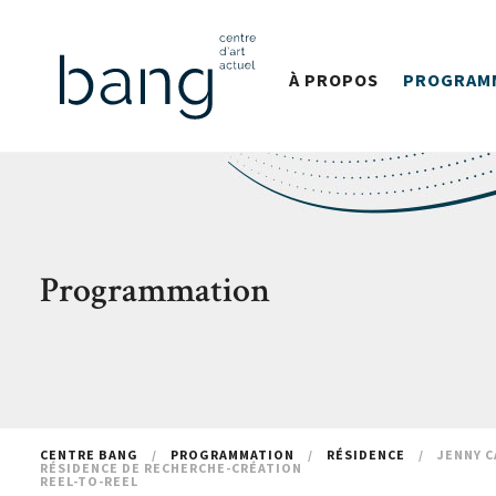
À PROPOS
PROGRAM
Programmation
CENTRE BANG
/
PROGRAMMATION
/
RÉSIDENCE
/
JENNY C
RÉSIDENCE DE RECHERCHE-CRÉATION
REEL-TO-REEL