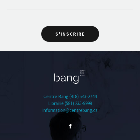
Centre Bang (418) 543-2744
Librairie (581) 235-9999
information@centrebang.ca