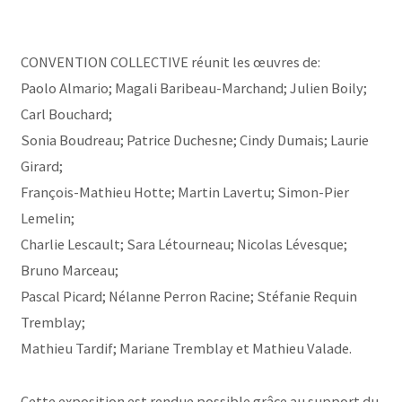
CONVENTION COLLECTIVE réunit les œuvres de:
Paolo Almario; Magali Baribeau-Marchand; Julien Boily;
Carl Bouchard;
Sonia Boudreau; Patrice Duchesne; Cindy Dumais; Laurie
Girard;
François-Mathieu Hotte; Martin Lavertu; Simon-Pier
Lemelin;
Charlie Lescault; Sara Létourneau; Nicolas Lévesque;
Bruno Marceau;
Pascal Picard; Nélanne Perron Racine; Stéfanie Requin
Tremblay;
Mathieu Tardif; Mariane Tremblay et Mathieu Valade.
Cette exposition est rendue possible grâce au support du