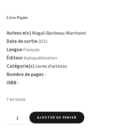
Livre Papier
Auteur.e(s)
Magali Baribeau-Marchand
Date de sortie
2022
Langue
Français
Éditeur
Autopublication
Catégorie(s)
Livres d’artistes
Nombre de pages
–
ISBN
–
7 en stock
quantité
AJOUTER AU PANIER
de
Au
chevet