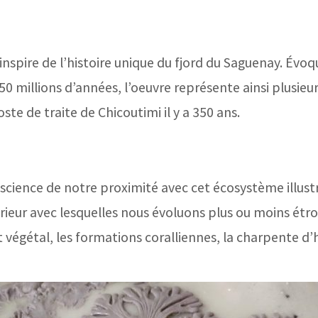
ire de l’histoire unique du fjord du Saguenay. Évoq
0 millions d’années, l’oeuvre représente ainsi plusieu
te de traite de Chicoutimi il y a 350 ans.
nscience de notre proximité avec cet écosystème illu
térieur avec lesquelles nous évoluons plus ou moins étr
 végétal, les formations coralliennes, la charpente 