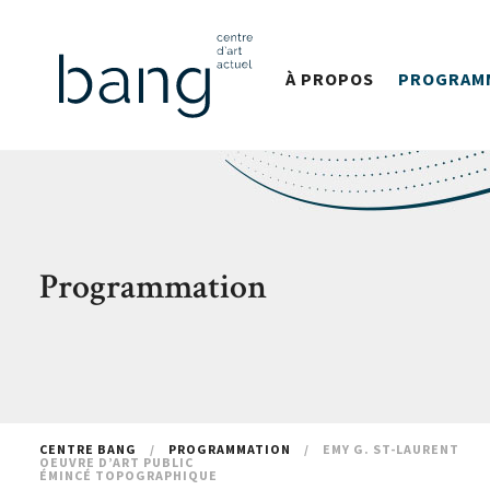
À PROPOS
PROGRAM
Programmation
CENTRE BANG
/
PROGRAMMATION
/
EMY G. ST-LAURENT
OEUVRE D’ART PUBLIC
ÉMINCÉ TOPOGRAPHIQUE