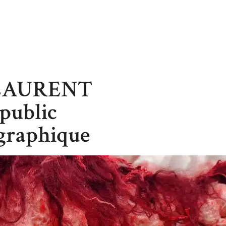
-LAURENT
 public
graphique