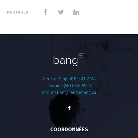
PARTAGER
Centre Bang (418) 543-2744
Librairie (581) 235-9999
information@centrebang.ca
COORDONNÉES